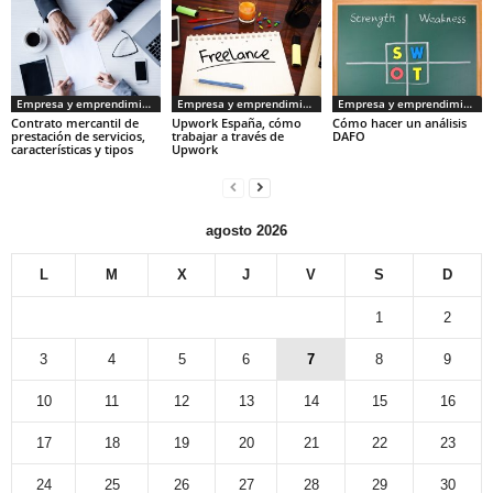
Empresa y emprendimiento
Empresa y emprendimiento
Empresa y emprendimiento
Contrato mercantil de
Upwork España, cómo
Cómo hacer un análisis
prestación de servicios,
trabajar a través de
DAFO
características y tipos
Upwork
agosto 2026
L
M
X
J
V
S
D
1
2
3
4
5
6
7
8
9
10
11
12
13
14
15
16
17
18
19
20
21
22
23
24
25
26
27
28
29
30